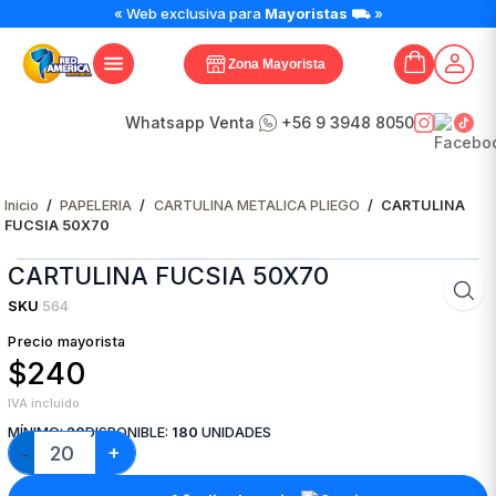
CARTULINA
« Web exclusiva para
Mayoristas
⛟ »
FUCSIA
50X70
Zona Mayorista
cantidad
Whatsapp Venta
+56 9 3948 8050
Inicio
/
PAPELERIA
/
CARTULINA METALICA PLIEGO
/
CARTULINA
FUCSIA 50X70
CARTULINA FUCSIA 50X70
SKU
564
Precio mayorista
$240
IVA incluido
MÍNIMO:
20
DISPONIBLE:
180
UNIDADES
+
−