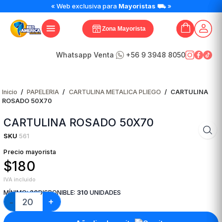
CARTULINA
« Web exclusiva para
Mayoristas
⛟ »
ROSADO
50X70
Zona Mayorista
cantidad
Whatsapp Venta
+56 9 3948 8050
Inicio
/
PAPELERIA
/
CARTULINA METALICA PLIEGO
/
CARTULINA
ROSADO 50X70
CARTULINA ROSADO 50X70
SKU
561
Precio mayorista
$180
IVA incluido
MÍNIMO:
20
DISPONIBLE:
310
UNIDADES
+
−