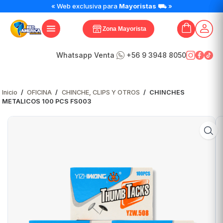
« Web exclusiva para
Mayoristas
⛟ »
Zona Mayorista
Whatsapp Venta
+56 9 3948 8050
Inicio
/
OFICINA
/
CHINCHE, CLIPS Y OTROS
/
CHINCHES
METALICOS 100 PCS FS003