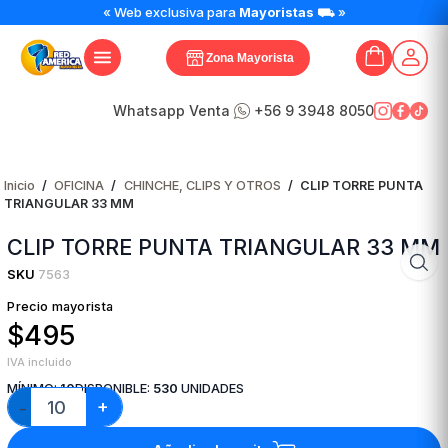
CLIP
« Web exclusiva para
Mayoristas
⛟ »
TORRE
PUNTA
Zona Mayorista
TRIANGULAR
33
MM
Whatsapp Venta
+56 9 3948 8050
cantidad
Inicio
/
OFICINA
/
CHINCHE, CLIPS Y OTROS
/
CLIP TORRE PUNTA
TRIANGULAR 33 MM
CLIP TORRE PUNTA TRIANGULAR 33 MM
SKU
7563
Precio mayorista
$495
IVA incluido
MÍNIMO:
10
DISPONIBLE:
530
UNIDADES
+
−