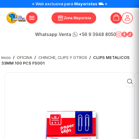
« Web exclusiva para
Mayoristas
⛟ »
Zona Mayorista
Whatsapp Venta
+56 9 3948 8050
Inicio
/
OFICINA
/
CHINCHE, CLIPS Y OTROS
/
CLIPS METALICOS
33MM 100 PCS FS001