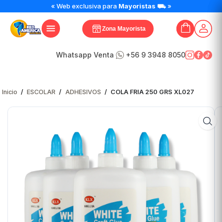
COLA
« Web exclusiva para
Mayoristas
⛟ »
FRIA
250
Zona Mayorista
GRS
XL027
cantidad
Whatsapp Venta
+56 9 3948 8050
Inicio
/
ESCOLAR
/
ADHESIVOS
/
COLA FRIA 250 GRS XL027