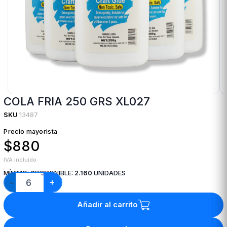
COLA FRIA 250 GRS XL027
SKU
13487
Precio mayorista
$880
IVA incluido
MÍNIMO:
6
DISPONIBLE:
2.160
UNIDADES
+
−
Añadir al carrito