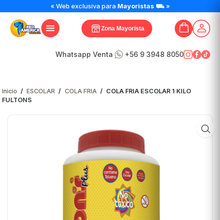
COLA
« Web exclusiva para
Mayoristas
⛟ »
FRIA
ESCOLAR
Zona Mayorista
1
KILO
FULTONS
Whatsapp Venta
+56 9 3948 8050
cantidad
Inicio
/
ESCOLAR
/
COLA FRIA
/
COLA FRIA ESCOLAR 1 KILO
FULTONS