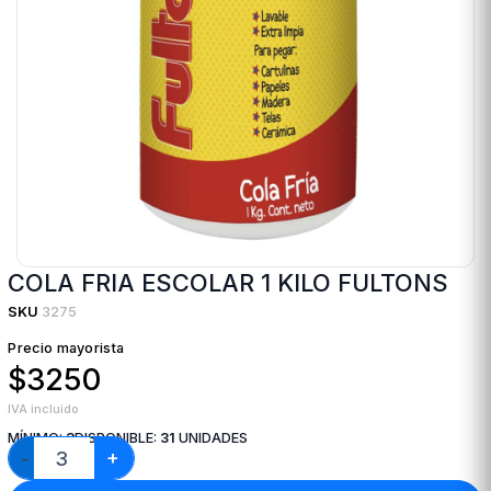
COLA FRIA ESCOLAR 1 KILO FULTONS
SKU
3275
Precio mayorista
$3250
IVA incluido
MÍNIMO:
3
DISPONIBLE:
31
UNIDADES
+
−