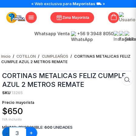
CORTINAS
« Web exclusiva para
Mayoristas
⛟ »
METALICAS
FELIZ
Zona Mayorista
CUMPLE
AZUL
2
Whatsapp Venta
+56 9 3948 8050
METROS
REMATE
cantidad
Inicio
/
COTILLON
/
CUMPLEAÑOS
/
CORTINAS METALICAS FELIZ
CUMPLE AZUL 2 METROS REMATE
CORTINAS METALICAS FELIZ CUMPLE
AZUL 2 METROS REMATE
SKU
13265
Precio mayorista
$650
IVA incluido
MÍNIMO:
3
DISPONIBLE:
600
UNIDADES
+
−