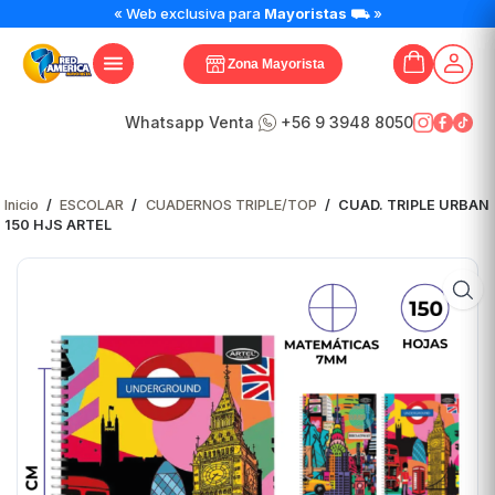
CUAD.
« Web exclusiva para
Mayoristas
⛟ »
TRIPLE
URBAN
Zona Mayorista
150
HJS
ARTEL
Whatsapp Venta
+56 9 3948 8050
cantidad
Inicio
/
ESCOLAR
/
CUADERNOS TRIPLE/TOP
/
CUAD. TRIPLE URBAN
150 HJS ARTEL