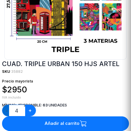
CUAD. TRIPLE URBAN 150 HJS ARTEL
SKU
35882
Precio mayorista
$2950
IVA incluido
MÍNIMO:
4
DISPONIBLE:
63
UNIDADES
+
−
Añadir al carrito