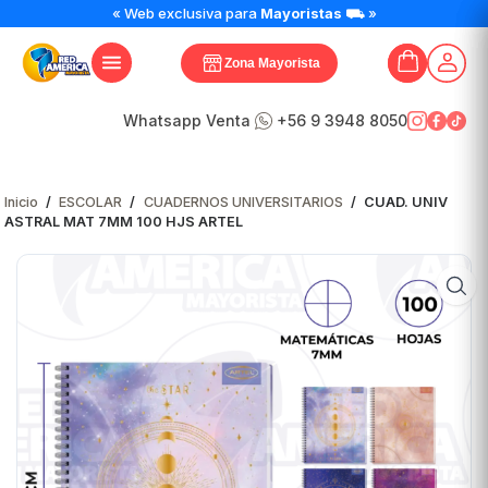
CUAD.
« Web exclusiva para
Mayoristas
⛟ »
UNIV
ASTRAL
Zona Mayorista
MAT
7MM
100
Whatsapp Venta
+56 9 3948 8050
HJS
ARTEL
cantidad
Inicio
/
ESCOLAR
/
CUADERNOS UNIVERSITARIOS
/
CUAD. UNIV
ASTRAL MAT 7MM 100 HJS ARTEL