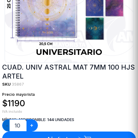
CUAD. UNIV ASTRAL MAT 7MM 100 HJS
ARTEL
SKU
35867
Precio mayorista
$1190
IVA incluido
MÍNIMO:
10
DISPONIBLE:
144
UNIDADES
+
−