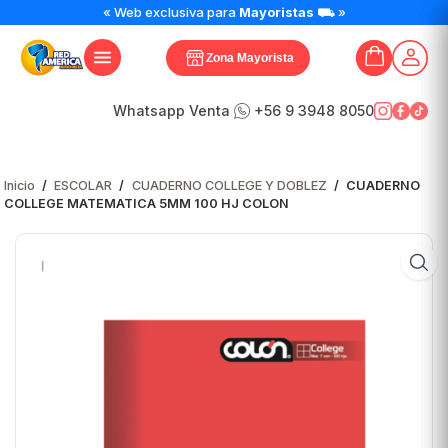
CUADERNO
« Web exclusiva para
Mayoristas
⛟ »
COLLEGE
MATEMATICA
Zona Mayorista
5MM
100
HJ
Whatsapp Venta
+56 9 3948 8050
COLON
cantidad
Inicio
/
ESCOLAR
/
CUADERNO COLLEGE Y DOBLEZ
/
CUADERNO
COLLEGE MATEMATICA 5MM 100 HJ COLON