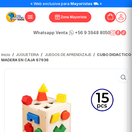
CUBO
« Web exclusiva para
Mayoristas
⛟ »
DIDACTICO
MADERA
Zona Mayorista
EN
CAJA
67936
Whatsapp Venta
+56 9 3948 8050
cantidad
Inicio
/
JUGUETERIA
/
JUEGOS DE APRENDIZAJE
/
CUBO DIDACTICO
MADERA EN CAJA 67936