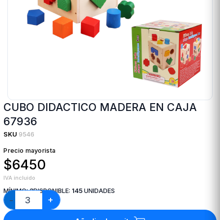
CUBO DIDACTICO MADERA EN CAJA
67936
SKU
9546
Precio mayorista
$6450
IVA incluido
MÍNIMO:
3
DISPONIBLE:
145
UNIDADES
+
−