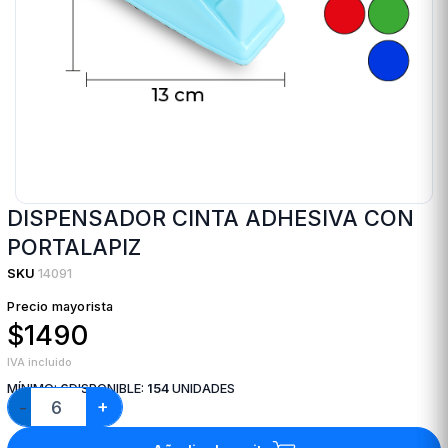
DISPENSADOR CINTA ADHESIVA CON
PORTALAPIZ
SKU
14091
Precio mayorista
$1490
IVA incluido
MÍNIMO:
6
DISPONIBLE:
154
UNIDADES
+
−