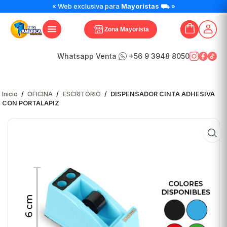
DISPENSADOR
« Web exclusiva para
Mayoristas
⛟ »
CINTA
ADHESIVA
Zona Mayorista
CON
PORTALAPIZ
cantidad
Whatsapp Venta
+56 9 3948 8050
Inicio
/
OFICINA
/
ESCRITORIO
/
DISPENSADOR CINTA ADHESIVA
CON PORTALAPIZ