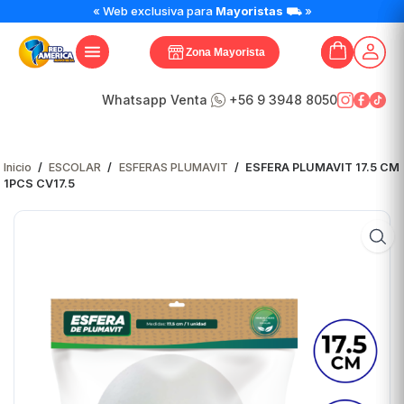
ESFERA
« Web exclusiva para
Mayoristas
⛟ »
PLUMAVIT
17.5
Zona Mayorista
CM
1PCS
CV17.5
Whatsapp Venta
+56 9 3948 8050
cantidad
Inicio
/
ESCOLAR
/
ESFERAS PLUMAVIT
/
ESFERA PLUMAVIT 17.5 CM
1PCS CV17.5