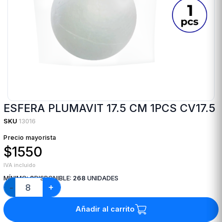
ESFERA PLUMAVIT 17.5 CM 1PCS CV17.5
SKU
13016
Precio mayorista
$1550
IVA incluido
MÍNIMO:
8
DISPONIBLE:
268
UNIDADES
+
−
Añadir al carrito