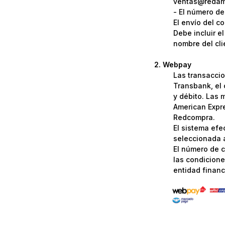
ventas@redame
- El número de
El envío del c
Debe incluir e
nombre del cli
Webpay
Las transaccio
Transbank, el 
y débito. Las 
American Expre
Redcompra.
El sistema efe
seleccionada a
El número de c
las condicione
entidad financi