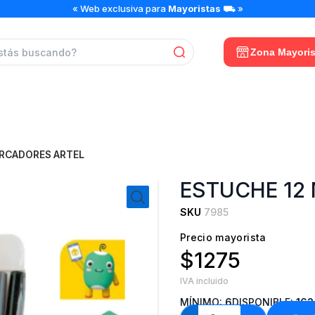
ESTUCHE
« Web exclusiva para
Mayoristas
⛟ »
12
MARCADORES
ARTEL
Zona Mayoris
cantidad
ARCADORES ARTEL
ESTUCHE 12
SKU
7985
Precio mayorista
$1275
IVA incluido
MÍNIMO:
6
DISPONIBLE:
162