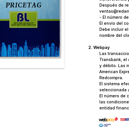
Después de rea
ventas@redame
- El número de
El envío del c
Debe incluir e
nombre del cli
Webpay
Las transaccio
Transbank, el 
y débito. Las 
American Expre
Redcompra.
El sistema efe
seleccionada a
El número de c
las condicione
entidad financi