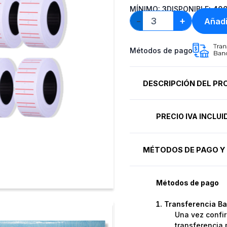
MÍNIMO:
3
DISPONIBLE:
40
+
Añadi
−
Métodos de pago
DESCRIPCIÓN DEL P
PRECIO IVA INCLU
MÉTODOS DE PAGO Y 
Métodos de pago
Transferencia Ba
Una vez confir
transferencia 