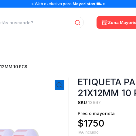
ETIQUETA
« Web exclusiva para
Mayoristas
⛟ »
PARA
SATO
BLANCO
Zona Mayoris
21X12MM
10
PCS
cantidad
X12MM 10 PCS
ETIQUETA P
21X12MM 10
SKU
13667
Precio mayorista
$1750
IVA incluido