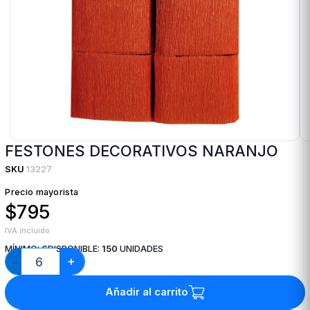
FESTONES DECORATIVOS NARANJO
SKU
13227
Precio mayorista
$795
IVA incluido
MÍNIMO:
6
DISPONIBLE:
150
UNIDADES
+
−
Añadir al carrito