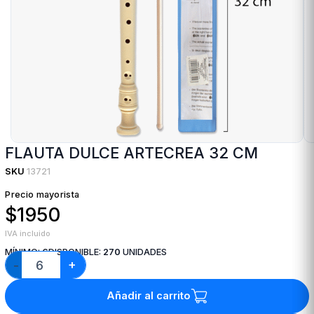
FLAUTA DULCE ARTECREA 32 CM
SKU
13721
Precio mayorista
$1950
IVA incluido
MÍNIMO:
6
DISPONIBLE:
270
UNIDADES
+
−
Añadir al carrito