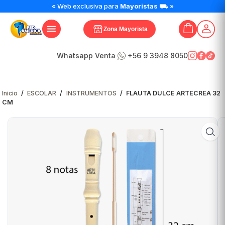
FLAUTA
« Web exclusiva para
Mayoristas
⛟ »
DULCE
ARTECREA
Zona Mayorista
32
CM
cantidad
Whatsapp Venta
+56 9 3948 8050
Inicio
/
ESCOLAR
/
INSTRUMENTOS
/
FLAUTA DULCE ARTECREA 32
CM