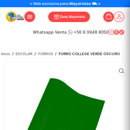
FORRO
« Web exclusiva para
Mayoristas
⛟ »
COLLEGE
VERDE
Zona Mayorista
OSCURO
cantidad
Whatsapp Venta
+56 9 3948 8050
Inicio
/
ESCOLAR
/
FORROS
/
FORRO COLLEGE VERDE OSCURO