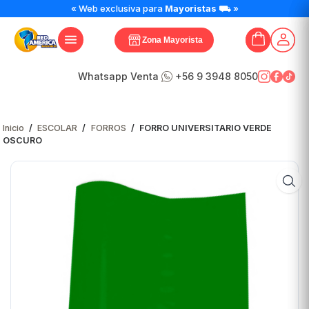
« Web exclusiva para
Mayoristas
⛟ »
Zona Mayorista
Whatsapp Venta
+56 9 3948 8050
Inicio
/
ESCOLAR
/
FORROS
/
FORRO UNIVERSITARIO VERDE
OSCURO