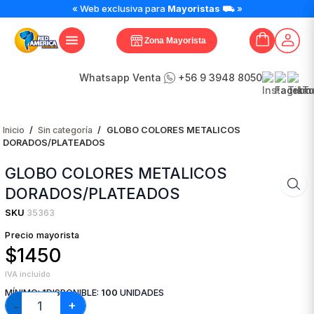
GLOBO
« Web exclusiva para
Mayoristas
⛟ »
COLORES
METALICOS
Zona Mayorista
DORADOS/PLATEADOS
cantidad
Whatsapp Venta
+56 9 3948 8050
Inicio
/
Sin categoría
/
GLOBO COLORES METALICOS
DORADOS/PLATEADOS
GLOBO COLORES METALICOS
DORADOS/PLATEADOS
SKU
35363
Precio mayorista
$1450
IVA incluido
MÍNIMO:
1
DISPONIBLE:
100
UNIDADES
+
−