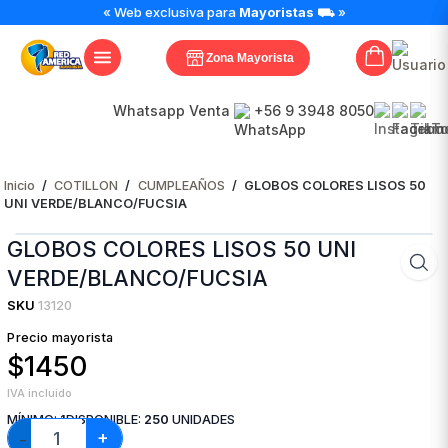
GLOBOS
« Web exclusiva para
Mayoristas
⛟ »
COLORES
LISOS
Zona Mayorista
50
UNI
VERDE/BLANCO/FUCSIA
Whatsapp Venta
+56 9 3948 8050
cantidad
Inicio
/
COTILLON
/
CUMPLEAÑOS
/
GLOBOS COLORES LISOS 50
UNI VERDE/BLANCO/FUCSIA
GLOBOS COLORES LISOS 50 UNI
VERDE/BLANCO/FUCSIA
SKU
13120
Precio mayorista
$1450
IVA incluido
MÍNIMO:
1
DISPONIBLE:
250
UNIDADES
+
−