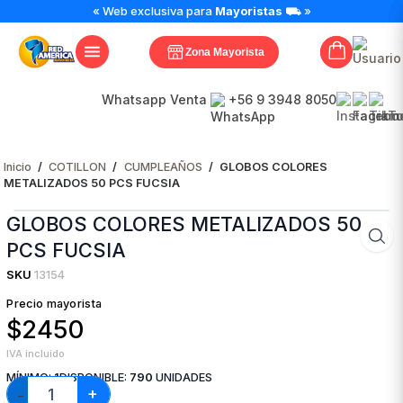
GLOBOS
« Web exclusiva para
Mayoristas
⛟ »
COLORES
METALIZADOS
Zona Mayorista
50
PCS
FUCSIA
Whatsapp Venta
+56 9 3948 8050
cantidad
Inicio
/
COTILLON
/
CUMPLEAÑOS
/
GLOBOS COLORES
METALIZADOS 50 PCS FUCSIA
GLOBOS COLORES METALIZADOS 50
PCS FUCSIA
SKU
13154
Precio mayorista
$2450
IVA incluido
MÍNIMO:
1
DISPONIBLE:
790
UNIDADES
+
−