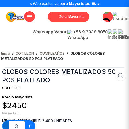
GLOBOS
« Web exclusiva para
Mayoristas
⛟ »
COLORES
METALIZADOS
Zona Mayorista
50
PCS
PLATEADO
Whatsapp Venta
+56 9 3948 8050
cantidad
Inicio
/
COTILLON
/
CUMPLEAÑOS
/
GLOBOS COLORES
METALIZADOS 50 PCS PLATEADO
GLOBOS COLORES METALIZADOS 50
PCS PLATEADO
SKU
13153
Precio mayorista
$2450
IVA incluido
MÍNIMO:
3
DISPONIBLE:
2.400
UNIDADES
+
−