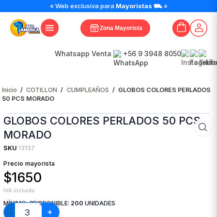
GLOBOS
« Web exclusiva para
Mayoristas
⛟ »
COLORES
PERLADOS
Zona Mayorista
50
PCS
MORADO
Whatsapp Venta
+56 9 3948 8050
cantidad
Inicio
/
COTILLON
/
CUMPLEAÑOS
/
GLOBOS COLORES PERLADOS
50 PCS MORADO
GLOBOS COLORES PERLADOS 50 PCS
MORADO
SKU
13137
Precio mayorista
$1650
IVA incluido
MÍNIMO:
3
DISPONIBLE:
200
UNIDADES
+
−