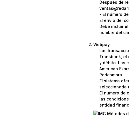
Después de rea
ventas@redame
- El número de
El envío del c
Debe incluir e
nombre del cli
Webpay
Las transaccio
Transbank, el 
y débito. Las 
American Expre
Redcompra.
El sistema efe
seleccionada a
El número de c
las condicione
entidad financi