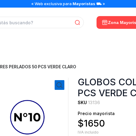
GLOBOS
« Web exclusiva para
Mayoristas
⛟ »
COLORES
PERLADOS
50
Zona Mayoris
PCS
VERDE
CLARO
cantidad
ES PERLADOS 50 PCS VERDE CLARO
GLOBOS COL
PCS VERDE 
SKU
13136
Precio mayorista
$1650
IVA incluido