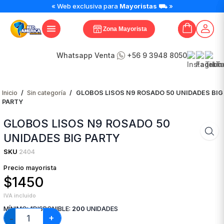
GLOBOS
« Web exclusiva para
Mayoristas
⛟ »
LISOS
N9
Zona Mayorista
ROSADO
50
UNIDADES
Whatsapp Venta
+56 9 3948 8050
BIG
PARTY
cantidad
Inicio
/
Sin categoría
/
GLOBOS LISOS N9 ROSADO 50 UNIDADES BIG
PARTY
GLOBOS LISOS N9 ROSADO 50
UNIDADES BIG PARTY
SKU
2404
Precio mayorista
$1450
IVA incluido
MÍNIMO:
1
DISPONIBLE:
200
UNIDADES
+
−