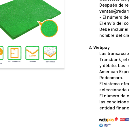
Después de rea
ventas@redame
- El número de
El envío del c
Debe incluir e
nombre del cli
Webpay
Las transaccio
Transbank, el 
y débito. Las 
American Expre
Redcompra.
El sistema efe
seleccionada a
El número de c
las condicione
entidad financi