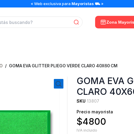
GOMA
« Web exclusiva para
Mayoristas
⛟ »
EVA
GLITTER
PLIEGO
Zona Mayoris
VERDE
CLARO
40X60
CM
cantidad
GO
/
GOMA EVA GLITTER PLIEGO VERDE CLARO 40X60 CM
GOMA EVA G
CLARO 40X6
SKU
13807
Precio mayorista
$4800
IVA incluido