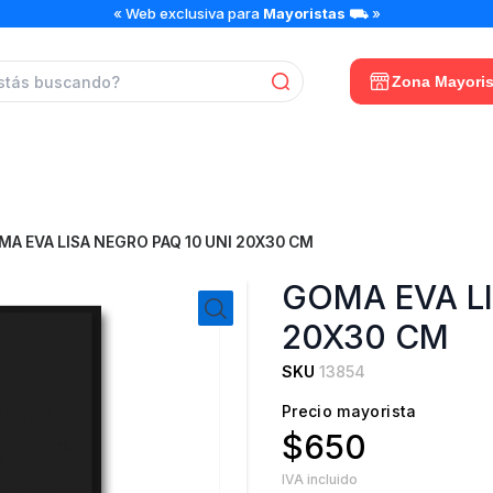
GOMA
« Web exclusiva para
Mayoristas
⛟ »
EVA
LISA
NEGRO
Zona Mayoris
PAQ
10
UNI
20X30
CM
cantidad
A EVA LISA NEGRO PAQ 10 UNI 20X30 CM
GOMA EVA LI
20X30 CM
SKU
13854
Precio mayorista
$650
IVA incluido