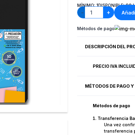
MÍNIMO:
1
DISPONIBLE:
90
U
+
Añadi
−
Métodos de pago
DESCRIPCIÓN DEL P
PRECIO IVA INCLU
MÉTODOS DE PAGO Y 
Métodos de pago
Transferencia Ba
Una vez confir
transferencia 