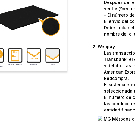
Después de rea
ventas@redame
- El número de
El envío del c
Debe incluir e
nombre del cli
Webpay
Las transaccio
Transbank, el 
y débito. Las 
American Expre
Redcompra.
El sistema efe
seleccionada a
El número de c
las condicione
entidad financi