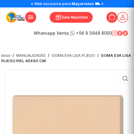
GOMA
« Web exclusiva para
Mayoristas
⛟ »
EVA
LISA
Zona Mayorista
PLIEGO
PIEL
40X60
Whatsapp Venta
+56 9 3948 8050
CM
cantidad
Inicio
/
MANUALIDADES
/
GOMA EVA LISA PLIEGO
/
GOMA EVA LISA
PLIEGO PIEL 40X60 CM