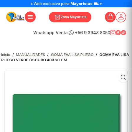
GOMA
« Web exclusiva para
Mayoristas
⛟ »
EVA
LISA
Zona Mayorista
PLIEGO
VERDE
OSCURO
Whatsapp Venta
+56 9 3948 8050
40X60
CM
cantidad
Inicio
/
MANUALIDADES
/
GOMA EVA LISA PLIEGO
/
GOMA EVA LISA
PLIEGO VERDE OSCURO 40X60 CM