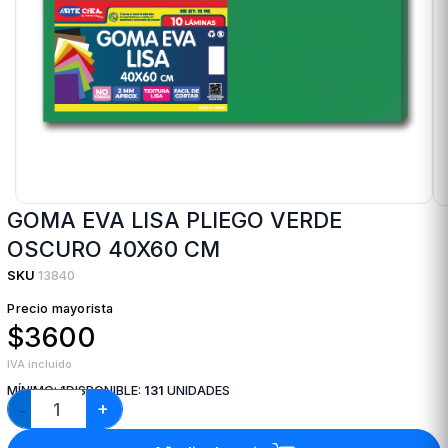
GOMA EVA LISA PLIEGO VERDE
OSCURO 40X60 CM
SKU
13840
Precio mayorista
$3600
IVA incluido
MÍNIMO:
1
DISPONIBLE:
131
UNIDADES
+
−