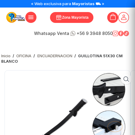
GUILLOTINA
« Web exclusiva para
Mayoristas
⛟ »
51X30
CM
Zona Mayorista
BLANCO
cantidad
Whatsapp Venta
+56 9 3948 8050
Inicio
/
OFICINA
/
ENCUADERNACION
/
GUILLOTINA 51X30 CM
BLANCO