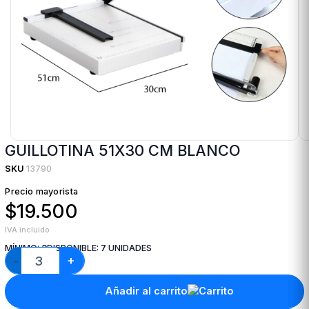
GUILLOTINA 51X30 CM BLANCO
SKU
13790
Precio mayorista
$19.500
IVA incluido
MÍNIMO:
3
DISPONIBLE:
7
UNIDADES
+
−
Añadir al carrito