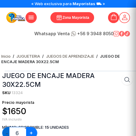
JUEGO
« Web exclusiva para
Mayoristas
⛟ »
DE
ENCAJE
Zona Mayorista
MADERA
30X22.5CM
cantidad
Whatsapp Venta
+56 9 3948 8050
Inicio
/
JUGUETERIA
/
JUEGOS DE APRENDIZAJE
/
JUEGO DE
ENCAJE MADERA 30X22.5CM
JUEGO DE ENCAJE MADERA
30X22.5CM
SKU
13324
Precio mayorista
$1650
IVA incluido
MÍNIMO:
6
DISPONIBLE:
15
UNIDADES
+
−