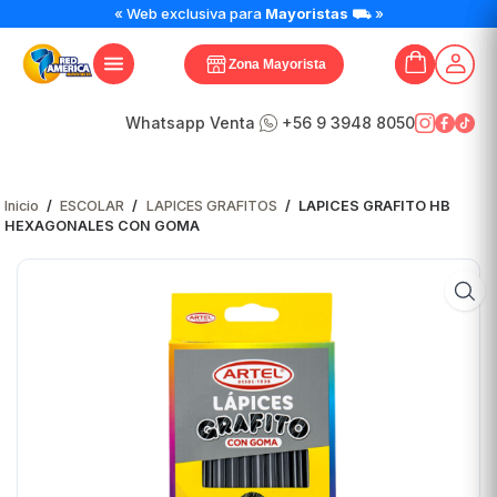
« Web exclusiva para
Mayoristas
⛟ »
Zona Mayorista
Whatsapp Venta
+56 9 3948 8050
Inicio
/
ESCOLAR
/
LAPICES GRAFITOS
/
LAPICES GRAFITO HB
HEXAGONALES CON GOMA