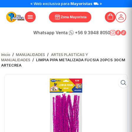
LIMPIA
« Web exclusiva para
Mayoristas
⛟ »
PIPA
METALIZADA
Zona Mayorista
FUCSIA
20PCS
30CM
Whatsapp Venta
+56 9 3948 8050
ARTECREA
cantidad
Inicio
/
MANUALIDADES
/
ARTES PLASTICAS Y
MANUALIDADES
/
LIMPIA PIPA METALIZADA FUCSIA 20PCS 30CM
ARTECREA