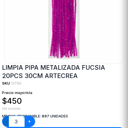
LIMPIA PIPA METALIZADA FUCSIA
20PCS 30CM ARTECREA
SKU
13750
Precio mayorista
$450
IVA incluido
MÍNIMO:
3
DISPONIBLE:
897
UNIDADES
+
−