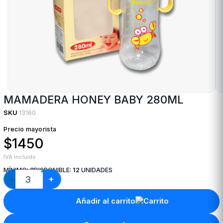
MAMADERA HONEY BABY 280ML
SKU
13160
Precio mayorista
$1450
IVA incluido
MÍNIMO:
3
DISPONIBLE:
12
UNIDADES
+
−
Añadir al carrito