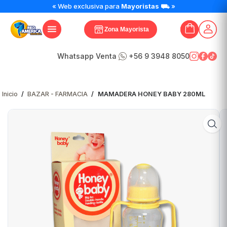
MAMADERA
« Web exclusiva para
Mayoristas
⛟ »
HONEY
BABY
Zona Mayorista
280ML
cantidad
Whatsapp Venta
+56 9 3948 8050
Inicio
/
BAZAR - FARMACIA
/
MAMADERA HONEY BABY 280ML