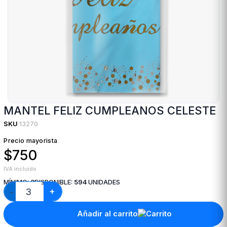
MANTEL FELIZ CUMPLEANOS CELESTE
SKU
13270
Precio mayorista
$750
IVA incluido
MÍNIMO:
3
DISPONIBLE:
594
UNIDADES
+
−
Añadir al carrito