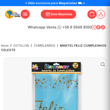
MANTEL
« Web exclusiva para
Mayoristas
⛟ »
FELIZ
CUMPLEANOS
Zona Mayorista
CELESTE
cantidad
Whatsapp Venta
+56 9 3948 8050
Inicio
/
COTILLON
/
CUMPLEAÑOS
/
MANTEL FELIZ CUMPLEANOS
CELESTE