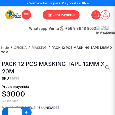
PACK
« Web exclusiva para
Mayoristas
⛟ »
12
PCS
Zona Mayorista
MASKING
TAPE
12MM
Whatsapp Venta
+56 9 3948 8050
X
20M
cantidad
Inicio
/
OFICINA
/
MASKING
/
PACK 12 PCS MASKING TAPE 12MM X
20M
PACK 12 PCS MASKING TAPE 12MM X
20M
SKU
13655
Precio mayorista
$3000
IVA incluido
MÍNIMO:
1
DISPONIBLE:
154
UNIDADES
+
−