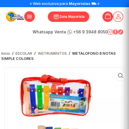
« Web exclusiva para
Mayoristas
⛟ »
Zona Mayorista
Whatsapp Venta
+56 9 3948 8050
Inicio
/
ESCOLAR
/
INSTRUMENTOS
/
METALOFONO 8 NOTAS
SIMPLE COLORES