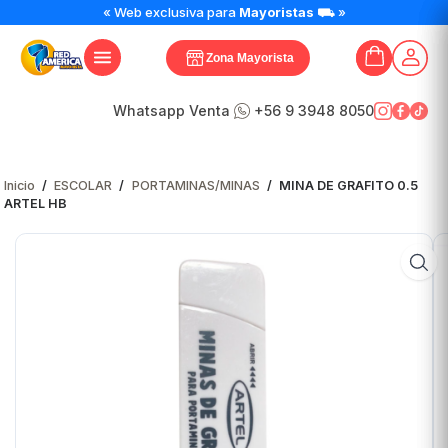
MINA
« Web exclusiva para
Mayoristas
⛟ »
DE
GRAFITO
Zona Mayorista
0.5
ARTEL
HB
Whatsapp Venta
+56 9 3948 8050
cantidad
Inicio
/
ESCOLAR
/
PORTAMINAS/MINAS
/
MINA DE GRAFITO 0.5
ARTEL HB