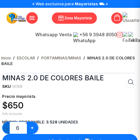
MINAS
« Web exclusiva para
Mayoristas
⛟ »
2.0
DE
Zona Mayorista
COLORES
BAILE
cantidad
Whatsapp Venta
+56 9 3948 8050
Inicio
/
ESCOLAR
/
PORTAMINAS/MINAS
/
MINAS 2.0 DE COLORES
BAILE
MINAS 2.0 DE COLORES BAILE
SKU
14168
Precio mayorista
$650
IVA incluido
MÍNIMO:
6
DISPONIBLE:
3.528
UNIDADES
+
−