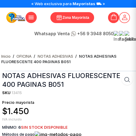
« Web exclusiva para
Mayoristas
⛟ »
Zona Mayorista
Whatsapp Venta
+56 9 3948 8050
Inicio
/
OFICINA
/
NOTAS ADHESIVAS
/
NOTAS ADHESIVAS
FLUORESCENTE 400 PAGINAS B051
NOTAS ADHESIVAS FLUORESCENTE
400 PAGINAS B051
SKU
13415
Precio mayorista
$1.450
IVA incluido
MÍNIMO:
6
SIN STOCK DISPONIBLE
Métodos de pago