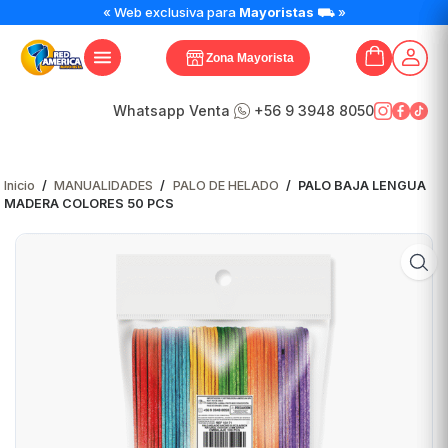
PALO
« Web exclusiva para
Mayoristas
⛟ »
BAJA
LENGUA
Zona Mayorista
MADERA
COLORES
50
Whatsapp Venta
+56 9 3948 8050
PCS
cantidad
Inicio
/
MANUALIDADES
/
PALO DE HELADO
/
PALO BAJA LENGUA
MADERA COLORES 50 PCS