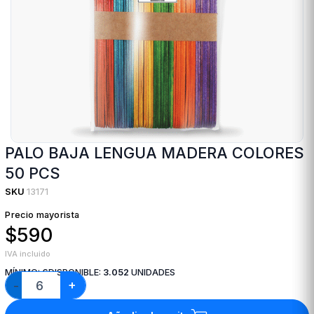
PALO BAJA LENGUA MADERA COLORES
50 PCS
SKU
13171
Precio mayorista
$590
IVA incluido
MÍNIMO:
6
DISPONIBLE:
3.052
UNIDADES
+
−