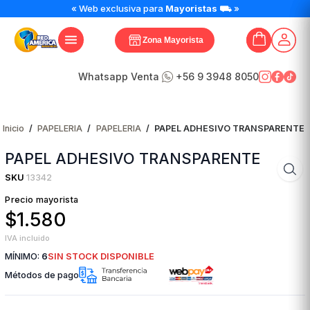
« Web exclusiva para
Mayoristas
⛟ »
Zona Mayorista
Whatsapp Venta
+56 9 3948 8050
Inicio
/
PAPELERIA
/
PAPELERIA
/
PAPEL ADHESIVO TRANSPARENTE
PAPEL ADHESIVO TRANSPARENTE
SKU
13342
Precio mayorista
$1.580
IVA incluido
MÍNIMO:
6
SIN STOCK DISPONIBLE
Métodos de pago