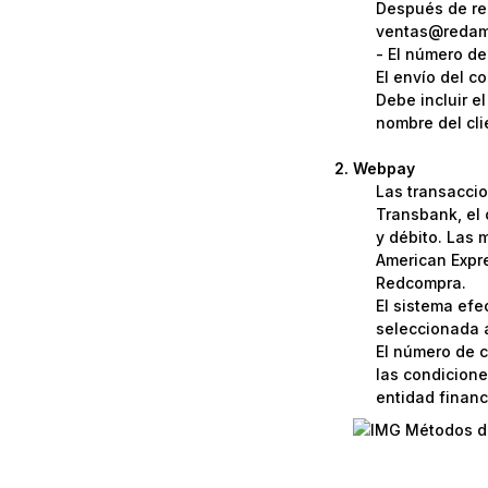
Después de rea
ventas@redame
- El número de
El envío del c
Debe incluir e
nombre del cli
Webpay
Las transaccio
Transbank, el 
y débito. Las 
American Expre
Redcompra.
El sistema efe
seleccionada a
El número de c
las condicione
entidad financi