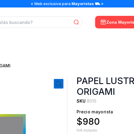
PAPEL
« Web exclusiva para
Mayoristas
⛟ »
LUSTRE
16
X16
Zona Mayoris
ARTEL
ORIGAMI
cantidad
IGAMI
PAPEL LUSTR
ORIGAMI
SKU
8015
Precio mayorista
$980
IVA incluido