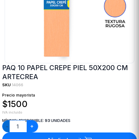
PAQ 10 PAPEL CREPE PIEL 50X200 CM
ARTECREA
SKU
14066
Precio mayorista
$1500
IVA incluido
MÍNIMO:
1
DISPONIBLE:
93
UNIDADES
+
−