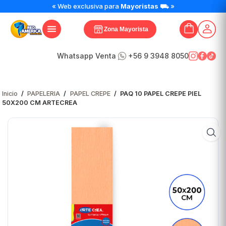
PAQ
« Web exclusiva para
Mayoristas
⛟ »
10
PAPEL
Zona Mayorista
CREPE
PIEL
50X200
Whatsapp Venta
+56 9 3948 8050
CM
ARTECREA
cantidad
Inicio
/
PAPELERIA
/
PAPEL CREPE
/
PAQ 10 PAPEL CREPE PIEL
50X200 CM ARTECREA