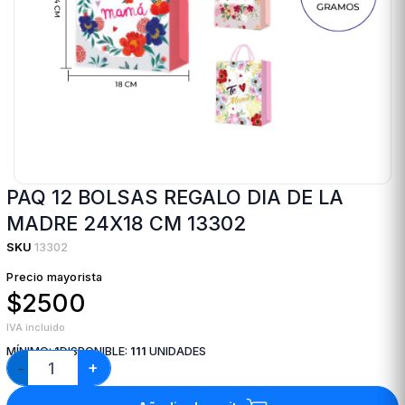
PAQ 12 BOLSAS REGALO DIA DE LA
MADRE 24X18 CM 13302
SKU
13302
Precio mayorista
$2500
IVA incluido
MÍNIMO:
1
DISPONIBLE:
111
UNIDADES
+
−