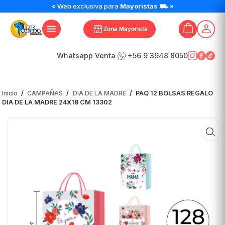
PAQ
« Web exclusiva para
Mayoristas
⛟ »
12
BOLSAS
Zona Mayorista
REGALO
DIA
DE
Whatsapp Venta
+56 9 3948 8050
LA
MADRE
24X18
Inicio
/
CAMPAÑAS
/
DIA DE LA MADRE
/
PAQ 12 BOLSAS REGALO
CM
DIA DE LA MADRE 24X18 CM 13302
13302
cantidad