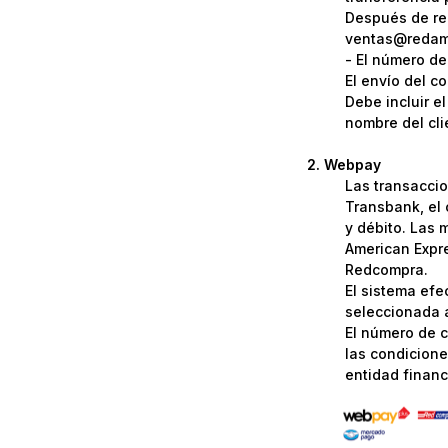
Después de rea
ventas@redame
- El número de
El envío del c
Debe incluir e
nombre del cli
Webpay
Las transaccio
Transbank, el 
y débito. Las 
American Expre
Redcompra.
El sistema efe
seleccionada a
El número de c
las condicione
entidad financi