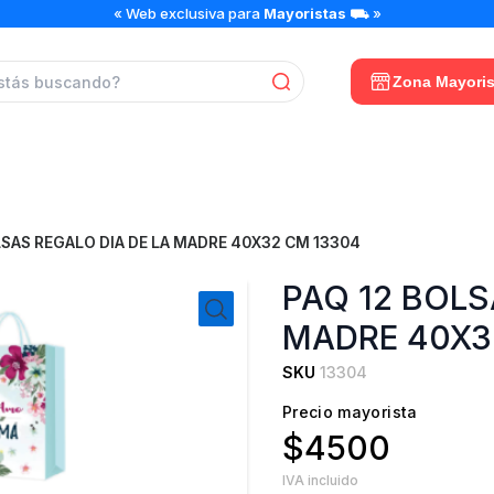
PAQ
« Web exclusiva para
Mayoristas
⛟ »
12
BOLSAS
REGALO
Zona Mayoris
DIA
DE
LA
MADRE
40X32
CM
13304
LSAS REGALO DIA DE LA MADRE 40X32 CM 13304
cantidad
PAQ 12 BOLS
MADRE 40X3
SKU
13304
Precio mayorista
$4500
IVA incluido