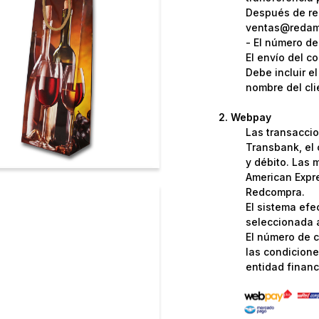
Después de rea
ventas@redame
- El número de
El envío del c
Debe incluir e
nombre del cli
Webpay
Las transaccio
Transbank, el 
y débito. Las 
American Expre
Redcompra.
El sistema efe
seleccionada a
El número de c
las condicione
entidad financi