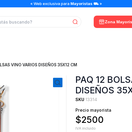
PAQ
« Web exclusiva para
Mayoristas
⛟ »
12
BOLSAS
VINO
Zona Mayoris
VARIOS
DISEÑOS
35X12
CM
cantidad
OLSAS VINO VARIOS DISEÑOS 35X12 CM
PAQ 12 BOLS
DISEÑOS 35
SKU
13314
Precio mayorista
$2500
IVA incluido