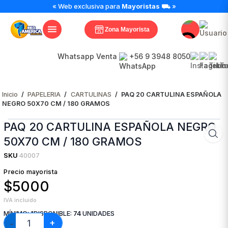
PAQ
« Web exclusiva para
Mayoristas
⛟ »
20
CARTULINA
Zona Mayorista
ESPAÑOLA
NEGRO
50X70
Whatsapp Venta
+56 9 3948 8050
CM
/
180
Inicio
/
PAPELERIA
/
CARTULINAS
/
PAQ 20 CARTULINA ESPAÑOLA
GRAMOS
NEGRO 50X70 CM / 180 GRAMOS
cantidad
PAQ 20 CARTULINA ESPAÑOLA NEGRO
50X70 CM / 180 GRAMOS
SKU
40007
Precio mayorista
$5000
IVA incluido
MÍNIMO:
1
DISPONIBLE:
74
UNIDADES
+
−